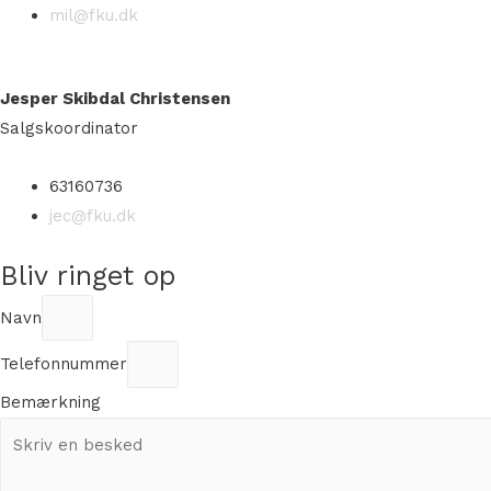
mil@fku.dk
Jesper Skibdal Christensen
Salgskoordinator
63160736
jec@fku.dk
Bliv ringet op
Navn
Telefonnummer
Bemærkning