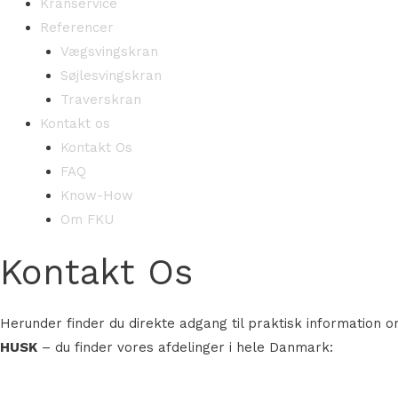
Kranservice
Referencer
Vægsvingskran
Søjlesvingskran
Traverskran
Kontakt os
Kontakt Os
FAQ
Know-How
Om FKU
Kontakt Os
Herunder finder du direkte adgang til praktisk information 
HUSK
– du finder vores afdelinger i hele Danmark: