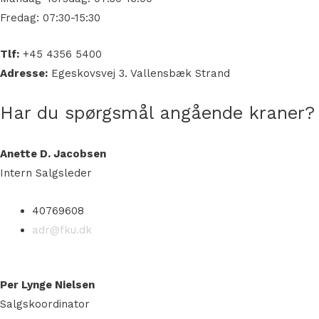
Fredag: 07:30-15:30
Tlf:
+45 4356 5400
Adresse:
Egeskovsvej 3. Vallensbæk Strand
Har du spørgsmål angående kraner?
Anette D. Jacobsen
Intern Salgsleder
40769608
adr@fku.dk
Per Lynge Nielsen
Salgskoordinator