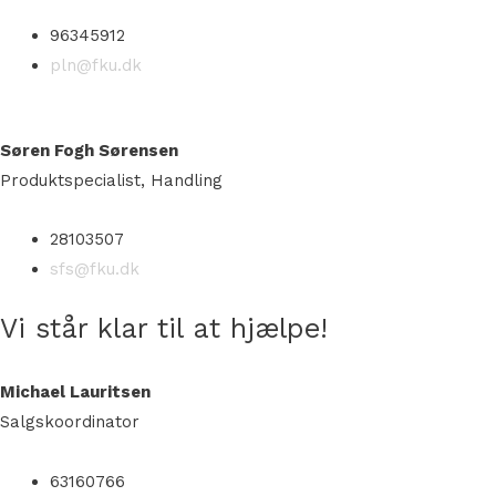
96345912
pln@fku.dk
Søren Fogh Sørensen
Produktspecialist, Handling
28103507
sfs@fku.dk
Vi står klar til at hjælpe!
Michael Lauritsen
Salgskoordinator
63160766