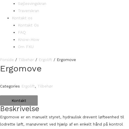
Søjlesvingskran
Traverskran
Kontakt os
Kontakt Os
FAQ
Know-How
Om FKU
Forside
/
Tilbehør
/
Ergolift
/ Ergomove
Ergomove
Categories
Ergolift
,
Tilbehør
Kontakt
Beskrivelse
Ergomove er en manuelt styret, hydraulisk drevent løfteenhed til
lodrette løft, manøvreret ved hjælp af en enkelt hånd på kontrol