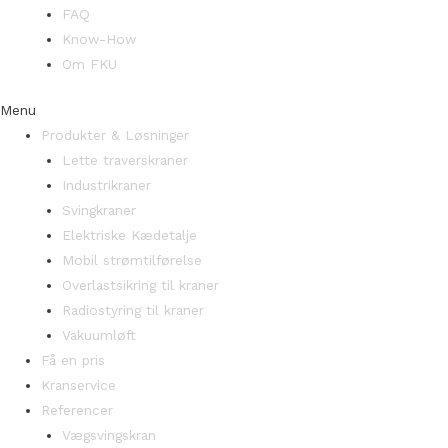
FAQ
Know-How
Om FKU
Menu
Produkter & Løsninger
Lette traverskraner
Industrikraner
Svingkraner
Elektriske Kædetalje
Mobil strømtilførelse
Overlastsikring til kraner
Radiostyring til kraner
Vakuumløft
Få en pris
Kranservice
Referencer
Vægsvingskran