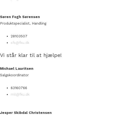
Søren Fogh Sørensen
Produktspecialist, Handling
28103507
sfs@fku.dk
Vi står klar til at hjælpe!
Michael Lauritsen
Salgskoordinator
63160766
mil@fku.dk
Jesper Skibdal Christensen