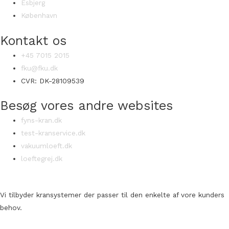
Esbjerg
København
Kontakt os
+45 7015 2015
fku@fku.dk
CVR: DK-28109539
Besøg vores andre websites
fyns-kran.dk
test-kranservice.dk
vakuumloeft.dk
loeftegrej.dk
Vi tilbyder kransystemer der passer til den enkelte af vore kunders
behov.