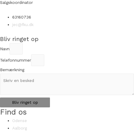
Salgskoordinator
63160736
jec@fku.dk
Bliv ringet op
Navn
Telefonnummer
Bemærkning
Bliv ringet op
Find os
Odense
Aalborg