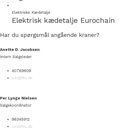
Elektriske Kædetalje
Elektrisk kædetalje Eurochain
Har du spørgsmål angående kraner?
Anette D. Jacobsen
Intern Salgsleder
40769608
adr@fku.dk
Per Lynge Nielsen
Salgskoordinator
96345912
pln@fku.dk