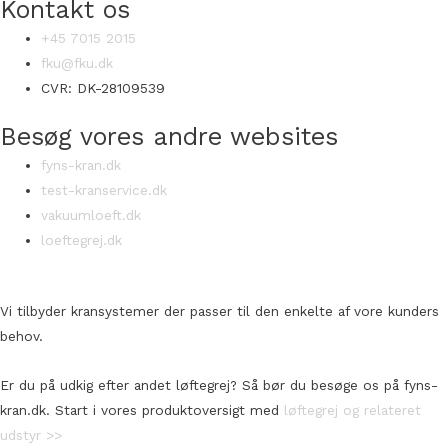
Kontakt os
+45 7015 2015
fku@fku.dk
CVR: DK-28109539
Besøg vores andre websites
fyns-kran.dk
test-kranservice.dk
vakuumloeft.dk
loeftegrej.dk
Vi tilbyder kransystemer der passer til den enkelte af vore kunders
behov.
Er du på udkig efter andet løftegrej? Så bør du besøge os på fyns-
kran.dk. Start i vores produktoversigt med
løftegrej og relateret
udstyr >>