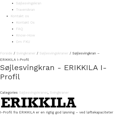
Søjlesvingskran
Traverskran
Kontakt os
Kontakt Os
FAQ
Know-How
Om FKU
Forside
/
Svingkraner
/
Søjlesvingskraner
/ Søjlesvingkran –
ERIKKILA I-Profil
Søjlesvingkran - ERIKKILA I-
Profil
Categories
Søjlesvingskraner
,
Svingkraner
I-Profil fra ERIKKILA er en rigtig god løsning – ved løftekapaciteter