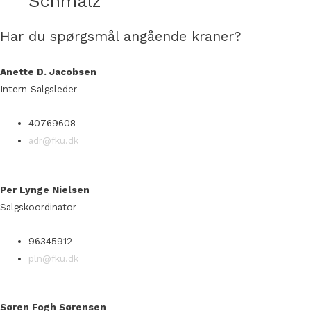
Schmalz
Har du spørgsmål angående kraner?
Anette D. Jacobsen
Intern Salgsleder
40769608
adr@fku.dk
Per Lynge Nielsen
Salgskoordinator
96345912
pln@fku.dk
Søren Fogh Sørensen