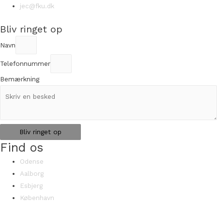
jec@fku.dk
Bliv ringet op
Navn
Telefonnummer
Bemærkning
Bliv ringet op
Find os
Odense
Aalborg
Esbjerg
København