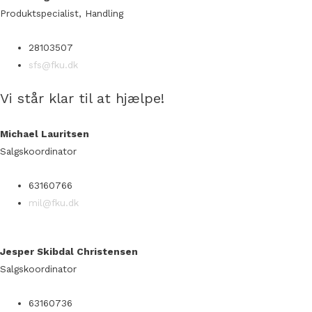
Produktspecialist, Handling
28103507
sfs@fku.dk
Vi står klar til at hjælpe!
Michael Lauritsen
Salgskoordinator
63160766
mil@fku.dk
Jesper Skibdal Christensen
Salgskoordinator
63160736