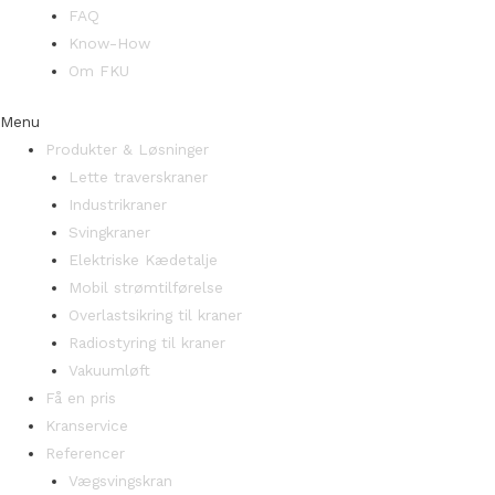
FAQ
Know-How
Om FKU
Menu
Produkter & Løsninger
Lette traverskraner
Industrikraner
Svingkraner
Elektriske Kædetalje
Mobil strømtilførelse
Overlastsikring til kraner
Radiostyring til kraner
Vakuumløft
Få en pris
Kranservice
Referencer
Vægsvingskran